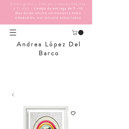
Envíos gratis a Lima por compras mayores
a S/.450 -
tiempo de entrega de 7 -10
días útiles
APLICA UNICAMENTE PARA
GRABADOS, NO INCLUYE ESCULTURAS
Andrea López Del
Barco
<meta name="facebook-domain-verification"
content="ka3zte92f6p3rvqpz3b1jfg68unsvo" />