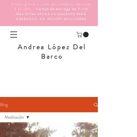
Envíos gratis a Lima por compras mayores
a S/.450 -
tiempo de entrega de 7 -10
días útiles
APLICA UNICAMENTE PARA
GRABADOS, NO INCLUYE ESCULTURAS
Andrea López Del
Barco
<meta name="facebook-domain-verification"
content="ka3zte92f6p3rvqpz3b1jfg68unsvo" />
Blog
Meditación
Todas las
entradas